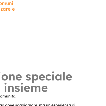
comuni
zzare e
ione speciale
e insieme
comunità.
go dove soggiornare, ma un’esperienza di