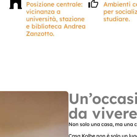
Posizione centrale:
Ambienti 
vicinanza a
per sociali
università, stazione
studiare.
e biblioteca Andrea
Zanzotto.
Un’occas
da viver
Non solo una casa, ma una 
Casa Kolbe non è solo un luo