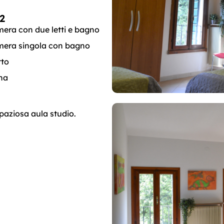
2
mera con due letti e bagno
mera singola con bagno
tto
na
paziosa aula studio.